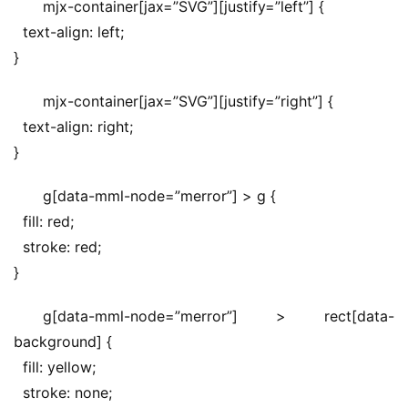
mjx-container[jax=”SVG”][justify=”left”] {
  text-align: left;
}
mjx-container[jax=”SVG”][justify=”right”] {
  text-align: right;
}
g[data-mml-node=”merror”] > g {
  fill: red;
  stroke: red;
}
g[data-mml-node=”merror”] > rect[data-
background] {
  fill: yellow;
  stroke: none;