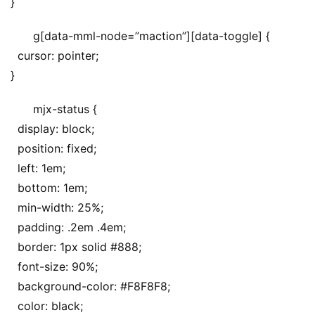
}
g[data-mml-node=”maction”][data-toggle] {
  cursor: pointer;
}
mjx-status {
  display: block;
  position: fixed;
  left: 1em;
  bottom: 1em;
  min-width: 25%;
  padding: .2em .4em;
  border: 1px solid #888;
  font-size: 90%;
  background-color: #F8F8F8;
  color: black;