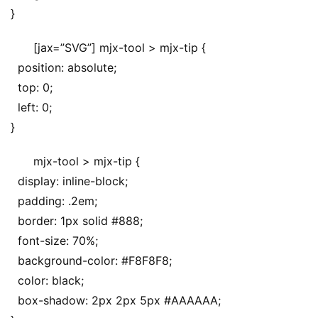
}
[jax=”SVG”] mjx-tool > mjx-tip {
  position: absolute;
  top: 0;
  left: 0;
}
mjx-tool > mjx-tip {
  display: inline-block;
  padding: .2em;
  border: 1px solid #888;
  font-size: 70%;
  background-color: #F8F8F8;
  color: black;
  box-shadow: 2px 2px 5px #AAAAAA;