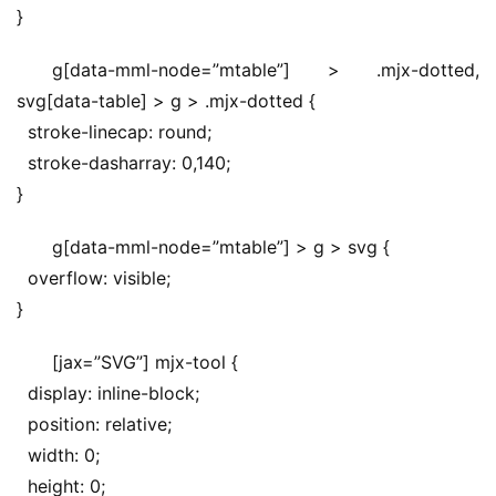
}
g[data-mml-node=”mtable”] > .mjx-dotted, 
svg[data-table] > g > .mjx-dotted {
  stroke-linecap: round;
  stroke-dasharray: 0,140;
}
g[data-mml-node=”mtable”] > g > svg {
  overflow: visible;
}
[jax=”SVG”] mjx-tool {
  display: inline-block;
  position: relative;
  width: 0;
  height: 0;