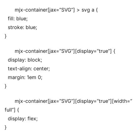
mjx-container[jax=”SVG”] > svg a {
  fill: blue;
  stroke: blue;
}
mjx-container[jax=”SVG”][display=”true”] {
  display: block;
  text-align: center;
  margin: 1em 0;
}
mjx-container[jax=”SVG”][display=”true”][width=”
full”] {
  display: flex;
}