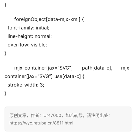
}
foreignObject[data-mjx-xml] {
  font-family: initial;
  line-height: normal;
  overflow: visible;
}
mjx-container[jax=”SVG”] path[data-c], mjx-
container[jax=”SVG”] use[data-c] {
  stroke-width: 3;
}
原创文章，作者：Ur47000，如若转载，请注明出处：
https://wyc.retuba.cn/8811.html