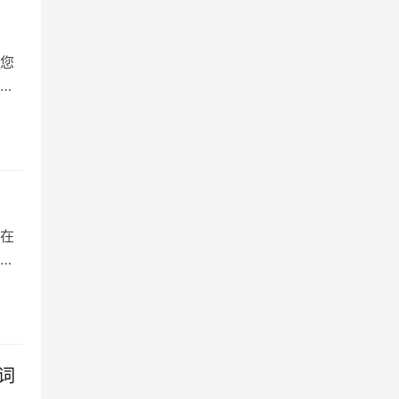
您
业
在
户
词