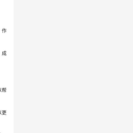
。作
，成
以帮
以更