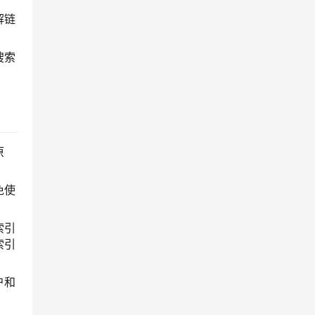
解链
搜索
原
免使
索引
索引
户和