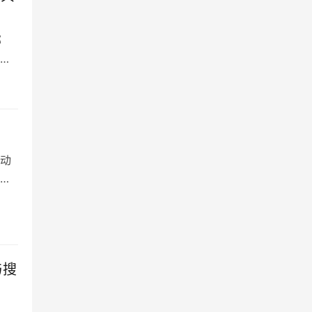
部
果
动
创
与搜