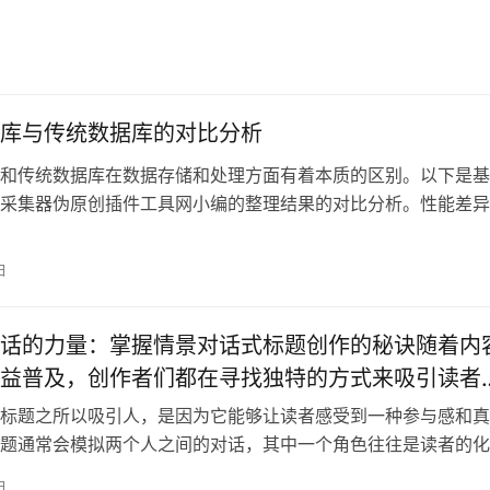
库与传统数据库的对比分析
和传统数据库在数据存储和处理方面有着本质的区别。以下是基
采集器伪原创插件工具网小编的整理结果的对比分析。性能差异
数据读写
日
话的力量：掌握情景对话式标题创作的秘诀随着内
益普及，创作者们都在寻找独特的方式来吸引读者
这种竞争激烈的环境中，一个引人入胜的标题可能
标题之所以吸引人，是因为它能够让读者感受到一种参与感和真
是否点击阅读的关键因素。特别是情景对话式标题
题通常会模拟两个人之间的对话，其中一个角色往往是读者的化
则是提供有趣或
通过模拟日常对话来引发共鸣，使读者感到更加亲
日