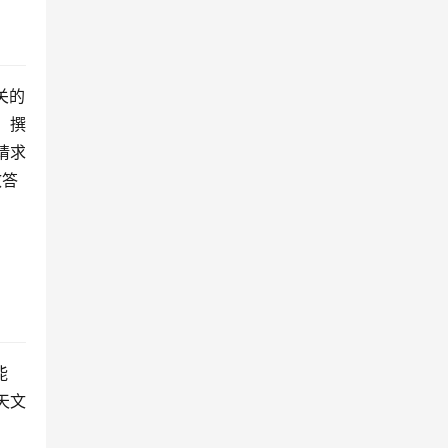
关的
、撰
请求
效答
能
天文