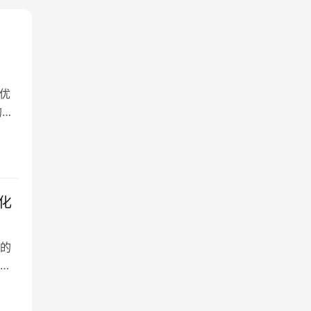
优
的中
化
中的
有